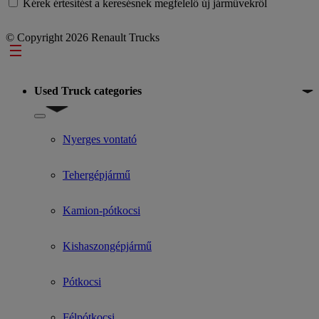
Kérek értesítést a keresésnek megfelelő új járművekről
© Copyright 2026 Renault Trucks
Footer
Used Truck categories
Show submenu for Used Truck categories
Nyerges vontató
Tehergépjármű
Kamion-pótkocsi
Kishaszongépjármű
Pótkocsi
Félpótkocsi