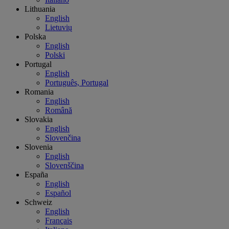
Lithuania
English
Lietuvių
Polska
English
Polski
Portugal
English
Português, Portugal
Romania
English
Română
Slovakia
English
Slovenčina
Slovenia
English
Slovenščina
España
English
Español
Schweiz
English
Français