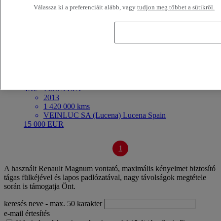
csökkenő
futásteljesítmény – növekvő
ár – csökkenő
ár – növekvő
Válassza ki a preferenciáit alább, vagy
tudjon meg többet a sütikről.
Legközelebbi járművek
OK
Eladó
Referencia:71051
Nyerges vontató
Renault Trucks Magnum 480
4X2 - Euro 5 EEV
2013
1 420 000 kms
VEINLUC SA (Lucena) Lucena Spain
15 000 EUR
1
A használt Renault Magnum vontató, maximális kényelmet biztosító
tágas fülkéjével és lapos padlózatával, nagy távolságok megtétele
során is támogatja Önt.
keresés neve
- max. 50 karakter
e-mail értesítés