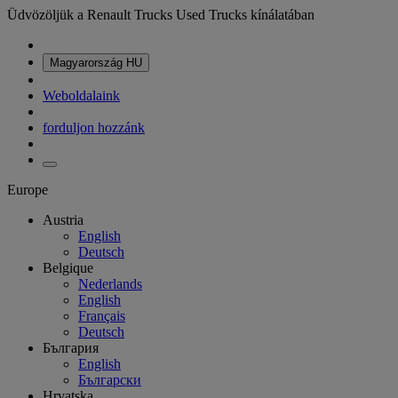
Üdvözöljük a Renault Trucks Used Trucks kínálatában
Magyarország
HU
Weboldalaink
forduljon hozzánk
Europe
Austria
English
Deutsch
Belgique
Nederlands
English
Français
Deutsch
България
English
Български
Hrvatska