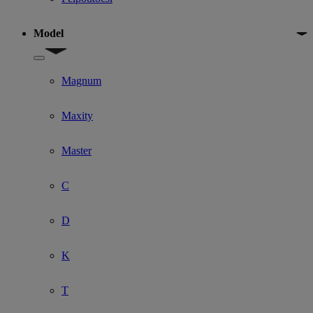
Model
Show submenu for Model
Magnum
Maxity
Master
C
D
K
T