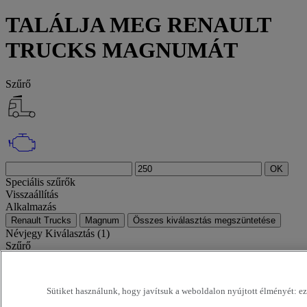
TALÁLJA MEG RENAULT
TRUCKS MAGNUMÁT
Szűrő
OK
Speciális szűrők
Visszaállítás
Alkalmazás
Renault Trucks
Magnum
Összes kiválasztás megszüntetése
Névjegy
Kiválasztás (1)
Szűrő
12 járművek oldalanként
24 járművek oldalanként
48 járművek
oldalanként
96 járművek oldalanként
OK
legújabb ajánlatok
legkorábbi ajánlatok
első forgalomba helyezés –
Sütiket használunk, hogy javítsuk a weboldalon nyújtott élményét: ezek
csökkenő
első forgalomba helyezés – növekvő
futásteljesítmény –