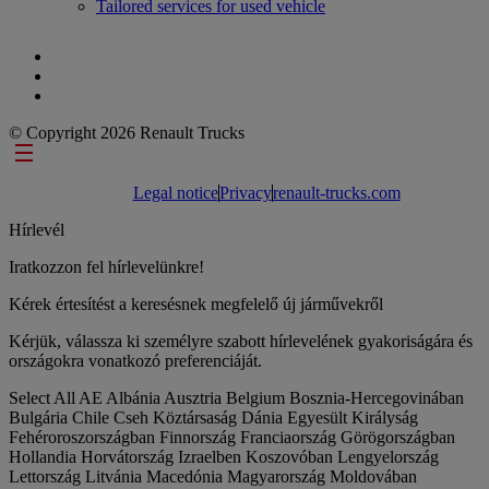
Tailored services for used vehicle
© Copyright 2026 Renault Trucks
Footer links
Legal notice
Privacy
renault-trucks.com
Hírlevél
Iratkozzon fel hírlevelünkre!
Kérek értesítést a keresésnek megfelelő új járművekről
Kérjük, válassza ki személyre szabott hírlevelének gyakoriságára és
országokra vonatkozó preferenciáját.
Select All
AE
Albánia
Ausztria
Belgium
Bosznia-Hercegovinában
Bulgária
Chile
Cseh Köztársaság
Dánia
Egyesült Királyság
Fehéroroszországban
Finnország
Franciaország
Görögországban
Hollandia
Horvátország
Izraelben
Koszovóban
Lengyelország
Lettország
Litvánia
Macedónia
Magyarország
Moldovában