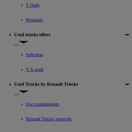
T High
Premium
Used trucks offers
Show submenu for Used trucks offers
Selection
T X-road
Used Trucks by Renault Trucks
Show submenu for Used Trucks by Renault Trucks
Our commitments
Renault Trucks' network