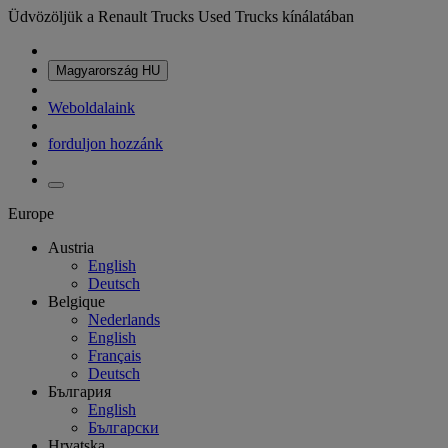
Üdvözöljük a Renault Trucks Used Trucks kínálatában
Magyarország
HU
Weboldalaink
forduljon hozzánk
Europe
Austria
English
Deutsch
Belgique
Nederlands
English
Français
Deutsch
България
English
Български
Hrvatska