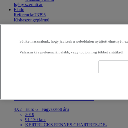
Igény szerinti ár
Eladó
Referencia:73395
Kishaszongépjármű
Renault Trucks Master 130
Sütiket használunk, hogy javítsuk a weboldalon nyújtott élményét: ezek
4X2 - Euro 6 - Billenőplató
2019
Válassza ki a preferenciáit alább, vagy
tudjon meg többet a sütikről.
60 583 kms
KERTRUCKS RENNES CHARTRES-DE-
BRETAGNE France
18 000 EUR
Eladó
Referencia:73394
Kishaszongépjármű
Renault Trucks Master 145
4X2 - Euro 6 - Fagyasztott áru
2019
91 130 kms
KERTRUCKS RENNES CHARTRES-DE-