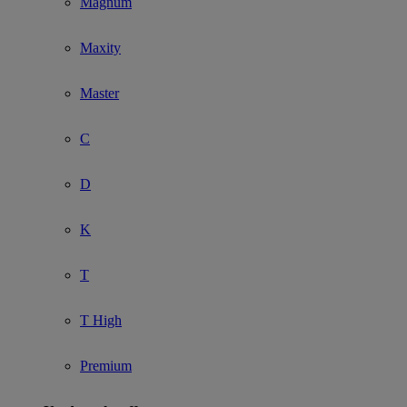
Magnum
Maxity
Master
C
D
K
T
T High
Premium