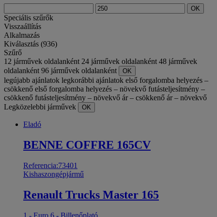
OK
Speciális szűrők
Visszaállítás
Alkalmazás
Kiválasztás (936)
Szűrő
12 járművek oldalanként
24 járművek oldalanként
48 járművek
oldalanként
96 járművek oldalanként
OK
legújabb ajánlatok
legkorábbi ajánlatok
első forgalomba helyezés –
csökkenő
első forgalomba helyezés – növekvő
futásteljesítmény –
csökkenő
futásteljesítmény – növekvő
ár – csökkenő
ár – növekvő
Legközelebbi járművek
OK
Eladó
BENNE COFFRE 165CV
Referencia:73401
Kishaszongépjármű
Renault Trucks Master 165
1 - Euro 6 - Billenőplató