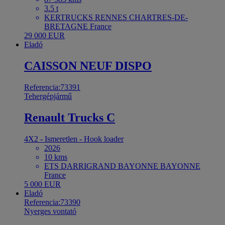
3.5 t
KERTRUCKS RENNES CHARTRES-DE-
BRETAGNE France
29 000 EUR
Eladó
CAISSON NEUF DISPO
Referencia:73391
Tehergépjármű
Renault Trucks C
4X2 - Ismeretlen - Hook loader
2026
10 kms
ETS DARRIGRAND BAYONNE BAYONNE
France
5 000 EUR
Eladó
Referencia:73390
Nyerges vontató