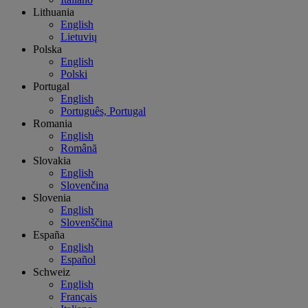
Lithuania
English
Lietuvių
Polska
English
Polski
Portugal
English
Português, Portugal
Romania
English
Română
Slovakia
English
Slovenčina
Slovenia
English
Slovenščina
España
English
Español
Schweiz
English
Français