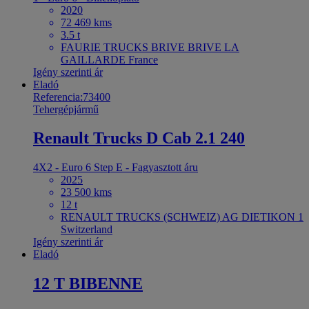
2020
72 469 kms
3.5 t
FAURIE TRUCKS BRIVE BRIVE LA
GAILLARDE France
Igény szerinti ár
Eladó
Referencia:73400
Tehergépjármű
Renault Trucks D Cab 2.1 240
4X2 - Euro 6 Step E - Fagyasztott áru
2025
23 500 kms
12 t
RENAULT TRUCKS (SCHWEIZ) AG DIETIKON 1
Switzerland
Igény szerinti ár
Eladó
12 T BIBENNE