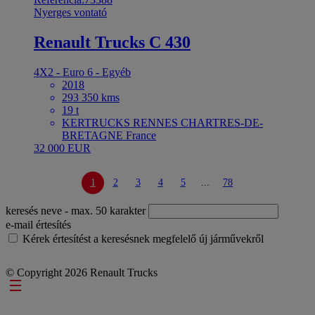
Nyerges vontató
Renault Trucks C 430
4X2 - Euro 6 - Egyéb
2018
293 350 kms
19 t
KERTRUCKS RENNES CHARTRES-DE-
BRETAGNE France
32 000 EUR
1
2
3
4
5
...
78
keresés neve
- max. 50 karakter
e-mail értesítés
Kérek értesítést a keresésnek megfelelő új járművekről
© Copyright 2026 Renault Trucks
Footer