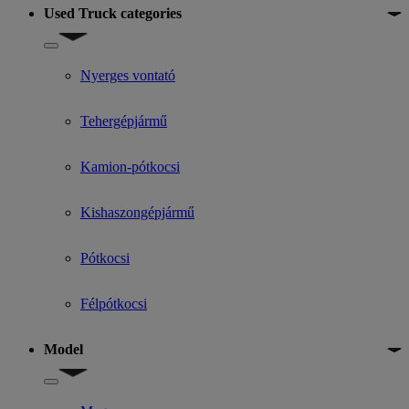
Used Truck categories
Show submenu for Used Truck categories
Nyerges vontató
Tehergépjármű
Kamion-pótkocsi
Kishaszongépjármű
Pótkocsi
Félpótkocsi
Model
Show submenu for Model