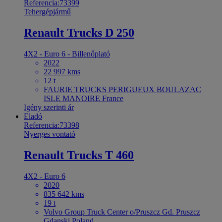
Referencia:73399
Tehergépjármű
Renault Trucks D 250
4X2 - Euro 6 - Billenőplató
2022
22 997 kms
12 t
FAURIE TRUCKS PERIGUEUX BOULAZAC
ISLE MANOIRE France
Igény szerinti ár
Eladó
Referencia:73398
Nyerges vontató
Renault Trucks T 460
4X2 - Euro 6
2020
835 642 kms
19 t
Volvo Group Truck Center o/Pruszcz Gd. Pruszcz
Gdanski Poland