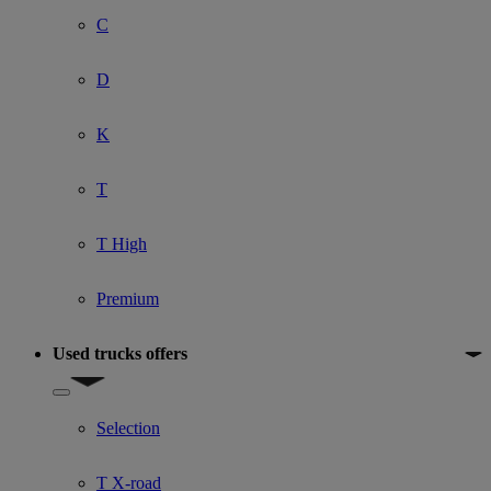
C
D
K
T
T High
Premium
Used trucks offers
Show submenu for Used trucks offers
Selection
T X-road