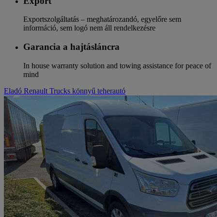
Export
Exportszolgáltatás – meghatározandó, egyelőre sem
információ, sem logó nem áll rendelkezésre
Garancia a hajtásláncra
In house warranty solution and towing assistance for peace of
mind
Eladó Renault Trucks könnyű teherautó