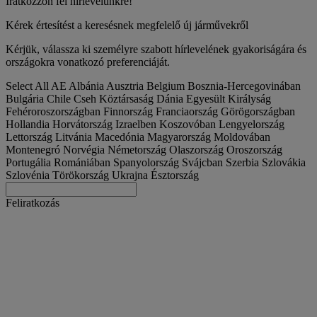
Iratkozzon fel hírlevelünkre!
Kérek értesítést a keresésnek megfelelő új járművekről
Kérjük, válassza ki személyre szabott hírlevelének gyakoriságára és
országokra vonatkozó preferenciáját.
Select All
AE
Albánia
Ausztria
Belgium
Bosznia-Hercegovinában
Bulgária
Chile
Cseh Köztársaság
Dánia
Egyesült Királyság
Fehéroroszországban
Finnország
Franciaország
Görögországban
Hollandia
Horvátország
Izraelben
Koszovóban
Lengyelország
Lettország
Litvánia
Macedónia
Magyarország
Moldovában
Montenegró
Norvégia
Németország
Olaszország
Oroszország
Portugália
Romániában
Spanyolország
Svájcban
Szerbia
Szlovákia
Szlovénia
Törökország
Ukrajna
Észtország
Feliratkozás
Magyarország
Magyar
Keresse meg a teherautóját
Togg
Ajánlatok
Togg
Used Trucks by Renault Trucks
Togg