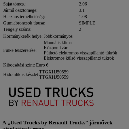
Saját tömeg:
2.06
Jármű össztömege:
3.1
Hasznos terhelhetőség:
1.08
Gumiabroncsok típusa:
SIMPLE
Tengely száma:
2
Kormánykerék helye:
Jobbkormányos
Manuális klíma
Központi zár
Fülke felszerelése:
Fűthető elektromos visszapillantó tükrök
Elektromos külső visszapillantó tükrök
Kibocsátási szint:
Euro 6
TTGXHJ50559
Hidraulikus készlet
TTGXHJ50559
A „Used Trucks by Renault Trucks” járművek
ajánlatának része