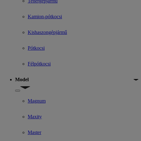
Tehergépjármű
Kamion-pótkocsi
Kishaszongépjármű
Pótkocsi
Félpótkocsi
Model
Show submenu for Model
Magnum
Maxity
Master