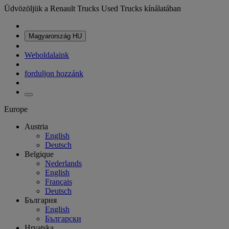
Üdvözöljük a Renault Trucks Used Trucks kínálatában
Magyarország
HU
Weboldalaink
forduljon hozzánk
Europe
Austria
English
Deutsch
Belgique
Nederlands
English
Français
Deutsch
България
English
Български
Hrvatska