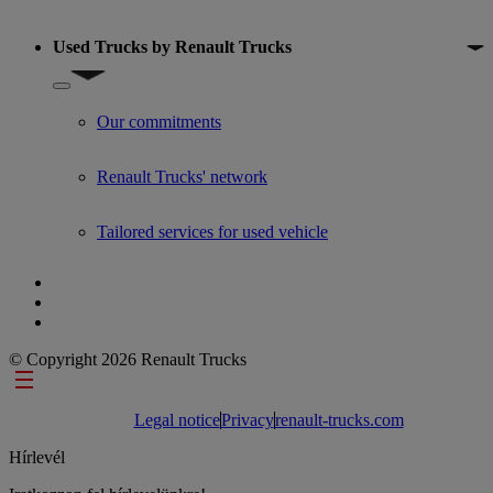
Used Trucks by Renault Trucks
Show submenu for Used Trucks by Renault Trucks
Our commitments
Renault Trucks' network
Tailored services for used vehicle
© Copyright 2026 Renault Trucks
Footer links
Legal notice
Privacy
renault-trucks.com
Hírlevél