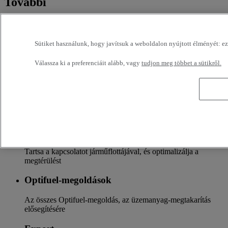
További
Több a kiegészítő szolgáltatásokról
Biztosítás és finanszírozás
Sütiket használunk, hogy javítsuk a weboldalon nyújtott élményét: ezek
Testre szabott finanszírozási és biztosítási szolgáltatások
Válassza ki a preferenciáit alább, vagy
tudjon meg többet a sütikről.
Kiegészítők
A kiegészítők teljes kínálata a Renault Trucks új
járműcsaládjaihoz
Optifleet
Tartsa a kapcsolatot járműflottájával, és optimalizálja a
megtérülést
Optifuel-megoldások
Az összes Optifuel-megoldás, az üzemanyag-megtakarítás
elősegítésére