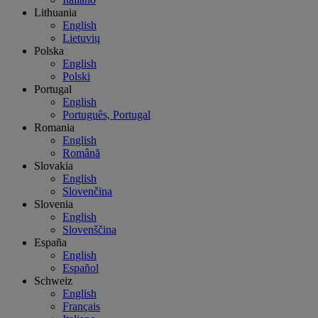
Lithuania
English
Lietuvių
Polska
English
Polski
Portugal
English
Português, Portugal
Romania
English
Română
Slovakia
English
Slovenčina
Slovenia
English
Slovenščina
España
English
Español
Schweiz
English
Français