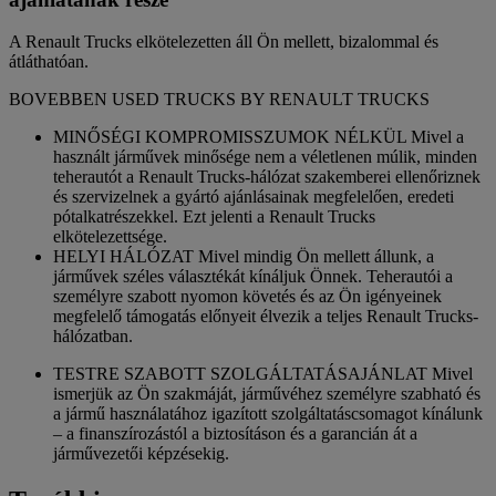
A Renault Trucks elkötelezetten áll Ön mellett, bizalommal és
átláthatóan.
BOVEBBEN USED TRUCKS BY RENAULT TRUCKS
MINŐSÉGI KOMPROMISSZUMOK NÉLKÜL Mivel a
használt járművek minősége nem a véletlenen múlik, minden
teherautót a Renault Trucks-hálózat szakemberei ellenőriznek
és szervizelnek a gyártó ajánlásainak megfelelően, eredeti
pótalkatrészekkel. Ezt jelenti a Renault Trucks
elkötelezettsége.
HELYI HÁLÓZAT Mivel mindig Ön mellett állunk, a
járművek széles választékát kínáljuk Önnek. Teherautói a
személyre szabott nyomon követés és az Ön igényeinek
megfelelő támogatás előnyeit élvezik a teljes Renault Trucks-
hálózatban.
TESTRE SZABOTT SZOLGÁLTATÁSAJÁNLAT Mivel
ismerjük az Ön szakmáját, járművéhez személyre szabható és
a jármű használatához igazított szolgáltatáscsomagot kínálunk
– a finanszírozástól a biztosításon és a garancián át a
járművezetői képzésekig.