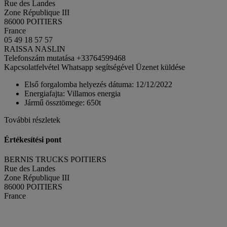
Rue des Landes
Zone République III
86000 POITIERS
France
05 49 18 57 57
RAISSA NASLIN
Telefonszám mutatása
+33764599468
Kapcsolatfelvétel Whatsapp segítségével
Üzenet küldése
Első forgalomba helyezés dátuma:
12/12/2022
Energiafajta:
Villamos energia
Jármű össztömege:
650t
További részletek
Értékesítési pont
BERNIS TRUCKS POITIERS
Rue des Landes
Zone République III
86000 POITIERS
France