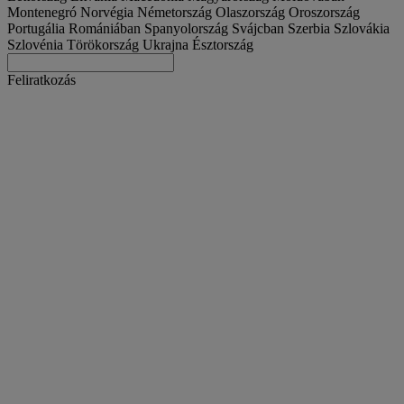
Montenegró
Norvégia
Németország
Olaszország
Oroszország
Portugália
Romániában
Spanyolország
Svájcban
Szerbia
Szlovákia
Szlovénia
Törökország
Ukrajna
Észtország
Feliratkozás
Magyarország
Magyar
Keresse meg a teherautóját
Togg
Ajánlatok
Togg
Used Trucks by Renault Trucks
Togg
Weboldalaink
forduljon hozzánk