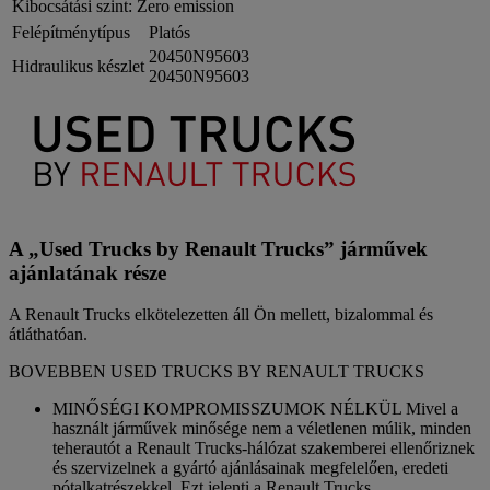
Kibocsátási szint:
Zero emission
Felépítménytípus
Platós
20450N95603
Hidraulikus készlet
20450N95603
A „Used Trucks by Renault Trucks” járművek
ajánlatának része
A Renault Trucks elkötelezetten áll Ön mellett, bizalommal és
átláthatóan.
BOVEBBEN USED TRUCKS BY RENAULT TRUCKS
MINŐSÉGI KOMPROMISSZUMOK NÉLKÜL Mivel a
használt járművek minősége nem a véletlenen múlik, minden
teherautót a Renault Trucks-hálózat szakemberei ellenőriznek
és szervizelnek a gyártó ajánlásainak megfelelően, eredeti
pótalkatrészekkel. Ezt jelenti a Renault Trucks