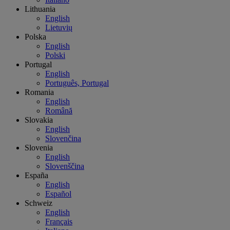
Lithuania
English
Lietuvių
Polska
English
Polski
Portugal
English
Português, Portugal
Romania
English
Română
Slovakia
English
Slovenčina
Slovenia
English
Slovenščina
España
English
Español
Schweiz
English
Français