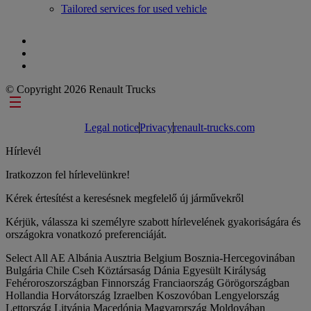
Tailored services for used vehicle
© Copyright 2026 Renault Trucks
Footer links
Legal notice
Privacy
renault-trucks.com
Hírlevél
Iratkozzon fel hírlevelünkre!
Kérek értesítést a keresésnek megfelelő új járművekről
Kérjük, válassza ki személyre szabott hírlevelének gyakoriságára és
országokra vonatkozó preferenciáját.
Select All
AE
Albánia
Ausztria
Belgium
Bosznia-Hercegovinában
Bulgária
Chile
Cseh Köztársaság
Dánia
Egyesült Királyság
Fehéroroszországban
Finnország
Franciaország
Görögországban
Hollandia
Horvátország
Izraelben
Koszovóban
Lengyelország
Lettország
Litvánia
Macedónia
Magyarország
Moldovában