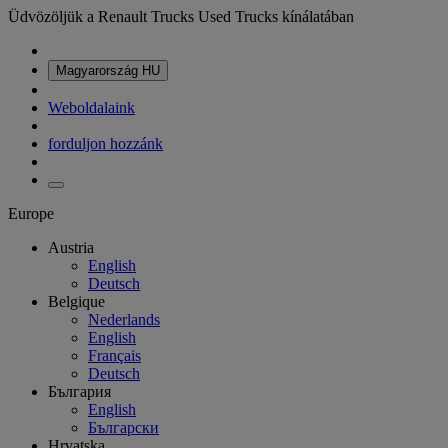
Üdvözöljük a Renault Trucks Used Trucks kínálatában
Magyarország
HU
Weboldalaink
forduljon hozzánk
Europe
Austria
English
Deutsch
Belgique
Nederlands
English
Français
Deutsch
България
English
Български
Hrvatska