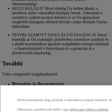
elkötelezettsége.
HELYI HÁLÓZAT Mivel mindig Ön mellett állunk, a
járművek széles választékát kínáljuk Önnek. Teherautói a
személyre szabott nyomon követés és az Ön igényeinek
megfelelő támogatás előnyeit élvezik a teljes Renault Trucks-
hálózatban.
TESTRE SZABOTT SZOLGÁLTATÁSAJÁNLAT Mivel
ismerjük az Ön szakmáját, járművéhez személyre szabható és
a jármű használatához igazított szolgáltatáscsomagot kínálunk
– a finanszírozástól a biztosításon és a garancián át a
járművezetői képzésekig.
További
Több a kiegészítő szolgáltatásokról
Biztosítás és finanszírozás
Testre szabott finanszírozási és biztosítási szolgáltatások
Sütiket használunk, hogy javítsuk a weboldalon nyújtott élményét: ezek
Kiegészítők
Válassza ki a preferenciáit alább, vagy
tudjon meg többet a sütikről.