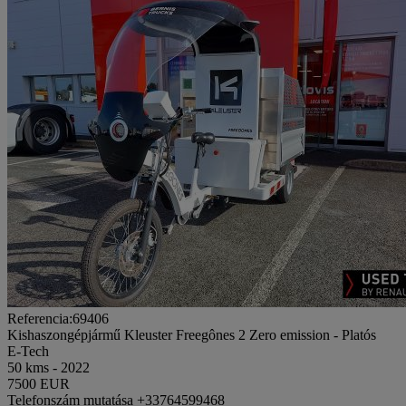
Referencia:69406
Kishaszongépjármű Kleuster Freegônes 2 Zero emission - Platós
E-Tech
50 kms - 2022
7500 EUR
Telefonszám mutatása
+33764599468