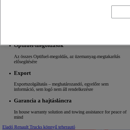
A kiegészítők teljes kínálata a Renault Trucks új
járműcsaládjaihoz
Optifleet
Tartsa a kapcsolatot járműflottájával, és optimalizálja a
megtérülést
Optifuel-megoldások
Az összes Optifuel-megoldás, az üzemanyag-megtakarítás
elősegítésére
Export
Exportszolgáltatás – meghatározandó, egyelőre sem
információ, sem logó nem áll rendelkezésre
Garancia a hajtásláncra
In house warranty solution and towing assistance for peace of
mind
Eladó Renault Trucks könnyű teherautó