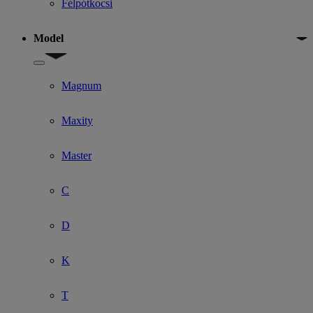
Félpótkocsi
Model
Show submenu for Model
Magnum
Maxity
Master
C
D
K
T