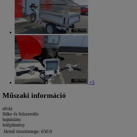
+5
Műszaki információ
alváz
fülke és felszerelés
hajtáslánc
felépítmény
Jármű össztömege:
650.0