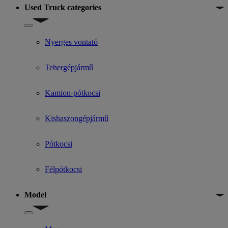
Used Truck categories
Show submenu for Used Truck categories
Nyerges vontató
Tehergépjármű
Kamion-pótkocsi
Kishaszongépjármű
Pótkocsi
Félpótkocsi
Model
Show submenu for Model