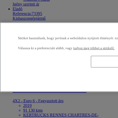
Igény szerinti ár
Eladó
Referencia:73395
Kishaszongépjármű
Renault Trucks Master 130
Sütiket használunk, hogy javítsuk a weboldalon nyújtott élményét: ezek
4X2 - Euro 6 - Billenőplató
2019
Válassza ki a preferenciáit alább, vagy
tudjon meg többet a sütikről.
60 583 kms
KERTRUCKS RENNES CHARTRES-DE-
BRETAGNE France
18 000 EUR
Eladó
Referencia:73394
Kishaszongépjármű
Renault Trucks Master 145
4X2 - Euro 6 - Fagyasztott áru
2019
91 130 kms
KERTRUCKS RENNES CHARTRES-DE-