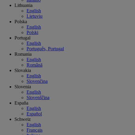
Lithuania
English
Lietuvių
Polska
English
Polski
Portugal
English
Português, Portugal
Romania
English
Română
Slovakia
English
Slovenčina
Slovenia
English
Slovenščina
España
English
Español
Schweiz
English
Français