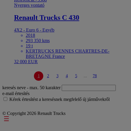
Nyerges vontató
Renault Trucks C 430
4X2 - Euro 6 - Egyéb
2018
293 350 kms
19 t
KERTRUCKS RENNES CHARTRES-DE-
BRETAGNE France
32 000 EUR
1
2
3
4
5
...
78
keresés neve
- max. 50 karakter
e-mail értesítés
Kérek értesítést a keresésnek megfelelő új járművekről
© Copyright 2026 Renault Trucks
Footer