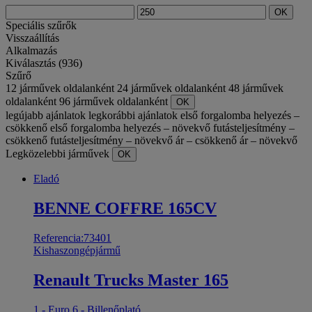
OK
Speciális szűrők
Visszaállítás
Alkalmazás
Kiválasztás (936)
Szűrő
12 járművek oldalanként
24 járművek oldalanként
48 járművek
oldalanként
96 járművek oldalanként
OK
legújabb ajánlatok
legkorábbi ajánlatok
első forgalomba helyezés –
csökkenő
első forgalomba helyezés – növekvő
futásteljesítmény –
csökkenő
futásteljesítmény – növekvő
ár – csökkenő
ár – növekvő
Legközelebbi járművek
OK
Eladó
BENNE COFFRE 165CV
Referencia:73401
Kishaszongépjármű
Renault Trucks Master 165
1 - Euro 6 - Billenőplató