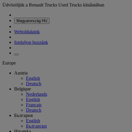
Üdvözöljük a Renault Trucks Used Trucks kínálatában
Magyarország
HU
Weboldalaink
forduljon hozzánk
Europe
Austria
English
Deutsch
Belgique
Nederlands
English
Français
Deutsch
България
English
Български
Hrvatska