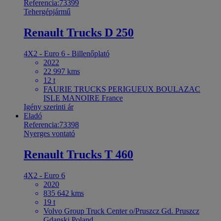
Referencia:73399
Tehergépjármű
Renault Trucks D 250
4X2 - Euro 6 - Billenőplató
2022
22 997 kms
12 t
FAURIE TRUCKS PERIGUEUX BOULAZAC
ISLE MANOIRE France
Igény szerinti ár
Eladó
Referencia:73398
Nyerges vontató
Renault Trucks T 460
4X2 - Euro 6
2020
835 642 kms
19 t
Volvo Group Truck Center o/Pruszcz Gd. Pruszcz
Gdanski Poland