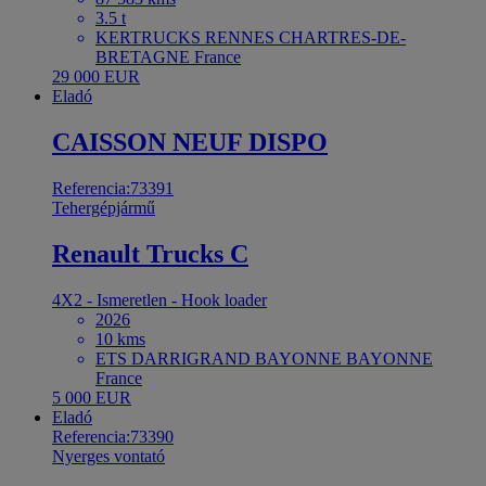
3.5 t
KERTRUCKS RENNES CHARTRES-DE-
BRETAGNE France
29 000 EUR
Eladó
CAISSON NEUF DISPO
Referencia:73391
Tehergépjármű
Renault Trucks C
4X2 - Ismeretlen - Hook loader
2026
10 kms
ETS DARRIGRAND BAYONNE BAYONNE
France
5 000 EUR
Eladó
Referencia:73390
Nyerges vontató