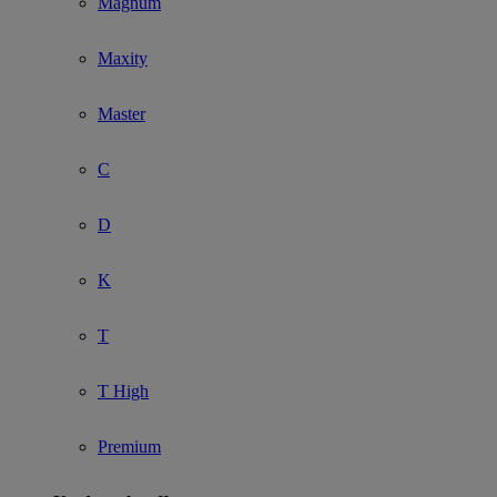
Magnum
Maxity
Master
C
D
K
T
T High
Premium