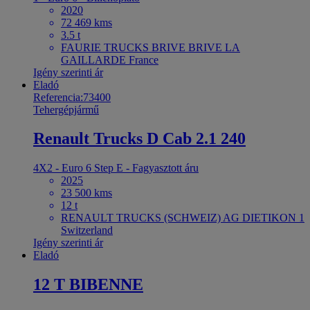
2020
72 469 kms
3.5 t
FAURIE TRUCKS BRIVE BRIVE LA
GAILLARDE France
Igény szerinti ár
Eladó
Referencia:73400
Tehergépjármű
Renault Trucks D Cab 2.1 240
4X2 - Euro 6 Step E - Fagyasztott áru
2025
23 500 kms
12 t
RENAULT TRUCKS (SCHWEIZ) AG DIETIKON 1
Switzerland
Igény szerinti ár
Eladó
12 T BIBENNE