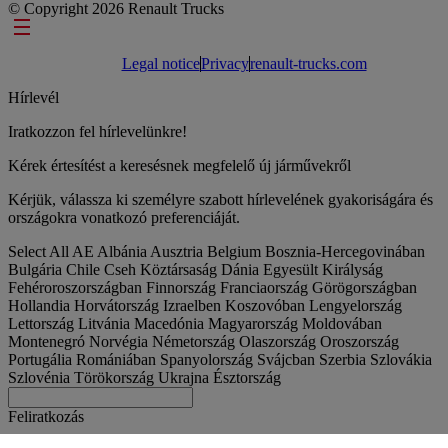
© Copyright 2026 Renault Trucks
Footer links
Legal notice
Privacy
renault-trucks.com
Hírlevél
Iratkozzon fel hírlevelünkre!
Kérek értesítést a keresésnek megfelelő új járművekről
Kérjük, válassza ki személyre szabott hírlevelének gyakoriságára és
országokra vonatkozó preferenciáját.
Select All
AE
Albánia
Ausztria
Belgium
Bosznia-Hercegovinában
Bulgária
Chile
Cseh Köztársaság
Dánia
Egyesült Királyság
Fehéroroszországban
Finnország
Franciaország
Görögországban
Hollandia
Horvátország
Izraelben
Koszovóban
Lengyelország
Lettország
Litvánia
Macedónia
Magyarország
Moldovában
Montenegró
Norvégia
Németország
Olaszország
Oroszország
Portugália
Romániában
Spanyolország
Svájcban
Szerbia
Szlovákia
Szlovénia
Törökország
Ukrajna
Észtország
Feliratkozás